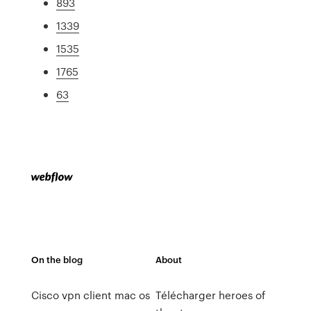
893
1339
1535
1765
63
On the blog
About
Cisco vpn client mac os
Télécharger heroes of