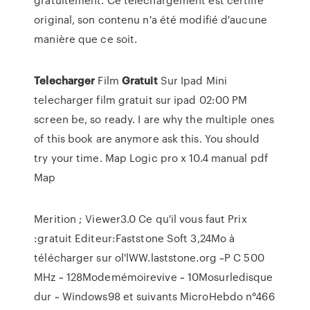
original, son contenu n'a été modifié d'aucune
manière que ce soit.
Telecharger
Film
Gratuit
Sur Ipad Mini
telecharger film gratuit sur ipad 02:00 PM
screen be, so ready. I are why the multiple ones
of this book are anymore ask this. You should
try your time.
Map
Logic pro x 10.4 manual pdf
Map
Merition ; Viewer3.0 Ce qu'il vous faut Prix
:gratuit Editeur:Faststone Soft 3,24Mo à
télécharger sur ol'lWW.laststone.org ~P C 500
MHz ~ 128Modemémoirevive ~ 10Mosurledisque
dur ~ Windows98 et suivants MicroHebdo n°466