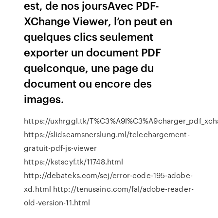
est, de nos joursAvec PDF-
XChange Viewer, l’on peut en
quelques clics seulement
exporter un document PDF
quelconque, une page du
document ou encore des
images.
https://uxhrggl.tk/T%C3%A9l%C3%A9charger_pdf_xchang
https://slidseamsnerslung.ml/telechargement-
gratuit-pdf-js-viewer
https://kstscyf.tk/11748.html
http://debateks.com/sej/error-code-195-adobe-
xd.html http://tenusainc.com/fal/adobe-reader-
old-version-11.html