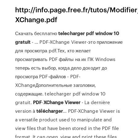
http://info.page.free.fr/tutos/Modifi
XChange.pdf
Скачать бесплатно
telecharger
pdf
window
10
gratuit
- … PDF-XChange Viewer-это приложение
для просмотра pdf.Тех, кто желает
просматривать PDF файлы на их ПК Windows
теперь есть выбор, когда дело доходит до
просмотра PDF-файлов - PDF-
XChangeДополнительные заголовки,
содержащие. telecharger pdf window 10
gratuit.
PDF
-
XChange
Viewer
- La dernière
version à
télécharger
… PDF-XChange Viewer is
a versatile product used to manipulate and
view files that have been stored in the PDF file
format. It can open, view and print these files