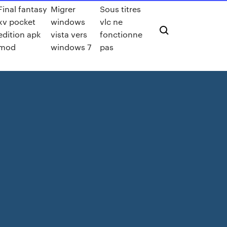
Final fantasy
Migrer
Sous titres
xv pocket
windows
vlc ne
edition apk
vista vers
fonctionne
mod
windows 7
pas